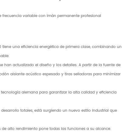
e frecuencia variable con imán permanente profesional
 2.0 tiene una eficiencia energética de primera clase, combinando un
nable.
 han actualizado el diseño y los detalles. A partir de la fuente de
godón aislante acústico espesado y tiras selladoras para minimizar
a tecnología alemana para garantizar la alta calidad y eficiencia
desarrollo totales, está surgiendo un nuevo estilo industrial que
s de alto rendimiento pone todas las funciones a su alcance.