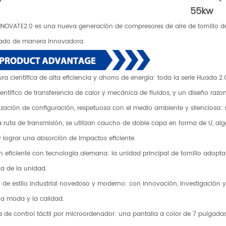
55kw
NOVATE2.0 es una nueva generación de compresores de aire de tornillo d
lado de manera innovadora.
tura científica de alta eficiencia y ahorro de energía: toda la serie Huada
ientífico de transferencia de calor y mecánica de fluidos, y un diseño razo
ización de configuración, respetuosa con el medio ambiente y silenciosa: se
la ruta de transmisión, se utilizan caucho de doble capa en forma de U, al
 y lograr una absorción de impactos eficiente.
ión eficiente con tecnología alemana: la unidad principal de tornillo adopt
ca de la unidad.
o de estilo industrial novedoso y moderno: con innovación, investigación y 
la moda y la calidad.
a de control táctil por microordenador: una pantalla a color de 7 pulgada