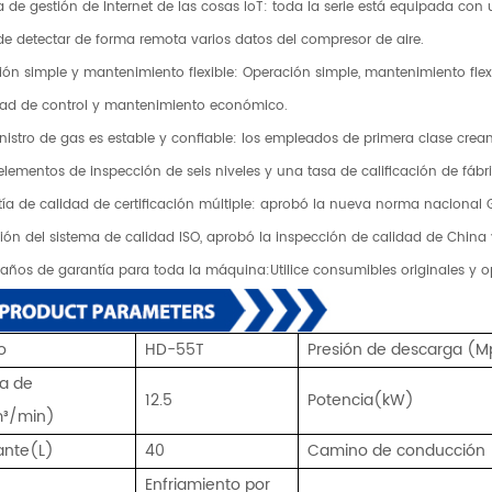
a de gestión de Internet de las cosas IoT: toda la serie está equipada con 
e detectar de forma remota varios datos del compresor de aire.
ión simple y mantenimiento flexible: Operación simple, mantenimiento flex
dad de control y mantenimiento económico.
inistro de gas es estable y confiable: los empleados de primera clase crean
 elementos de inspección de seis niveles y una tasa de calificación de fábr
tía de calidad de certificación múltiple: aprobó la nueva norma nacional GB
ación del sistema de calidad ISO, aprobó la inspección de calidad de China y
 años de garantía para toda la máquina:Utilice consumibles originales y o
o
HD-55T
Presión de descarga (
ga de
12.5
Potencia(kW)
³/min)
ante(L)
40
Camino de conducción
Enfriamiento por