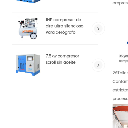
grande de dos
empres
etapas
1HP compresor de
aire ultra silencioso
Para aerógrafo
7.5kw compresor
scroll sin aceite
2ãTalle
Contamo
estrict
procesa