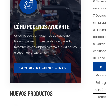
6.Sistem
que pued
7.Operac
simplici
CÓMO PODEMOS AYUDARTE
8.El sum
Usted puede contactarnos de cualquier
calidad,
forma que sea conveniente para usted.
9. Garan
Nosotros están disponibles 24 / 7 vía correo
certific
electrónico o teléfono.
10.Cinco
CONTACTA CON NOSOTRAS
Model
Entre
aire
(m
NUEVOS PRODUCTOS
Lubric