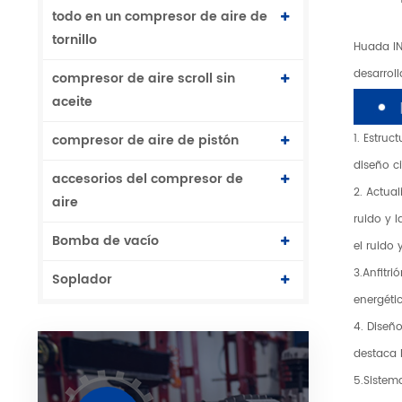
todo en un compresor de aire de
tornillo
Huada IN
desarrol
compresor de aire scroll sin
aceite
1. Estruc
compresor de aire de pistón
diseño c
accesorios del compresor de
2. Actual
aire
ruido y 
Bomba de vacío
el ruido
3.Anfitr
Soplador
energéti
4. Diseñ
destaca 
5.Sistem