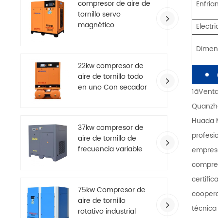
compresor de aire de
Enfria
tornillo servo
magnético
Electr
permanente de alta
eficiencia
Dimen
22kw compresor de
aire de tornillo todo
en uno Con secador
1ãVenta
Quanzho
Huada M
37kw compresor de
profesi
aire de tornillo de
frecuencia variable
empresa
de imán permanente
compres
de ahorro de energía
certific
75kw Compresor de
coopera
aire de tornillo
técnica
rotativo industrial